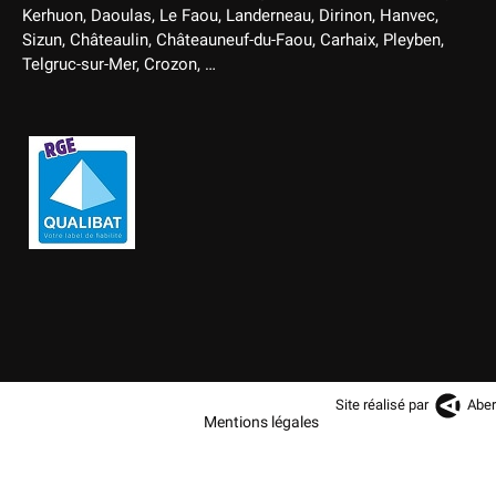
Kerhuon, Daoulas, Le Faou, Landerneau, Dirinon, Hanvec,
Sizun, Châteaulin, Châteauneuf-du-Faou, Carhaix, Pleyben,
Telgruc-sur-Mer, Crozon, …
Site réalisé par
Aber
Mentions légales