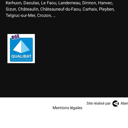
Kerhuon, Daoulas, Le Faou, Landerneau, Dirinon, Hanvec,
Sizun, Châteaulin, Châteauneuf-du-Faou, Carhaix, Pleyben,
Telgruc-sur-Mer, Crozon, …
Site réalisé par
Aber
Mentions légales