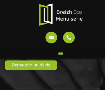
Portes d’entrée
Accueil
»
Nos prestations
»
Portes d’entrée
Demander un devis