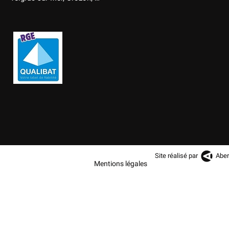
Site réalisé par
Aber
Mentions légales