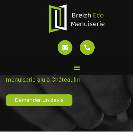
Rénovation menuiserie alu à
Châteaulin
Accueil
»
Réalisations
»
Rénovation
menuiserie alu à Châteaulin
Demander un devis